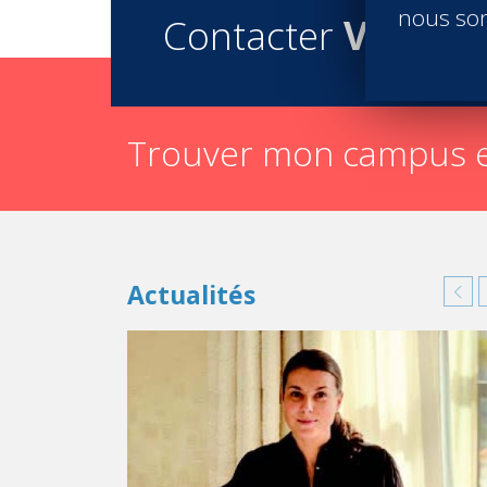
nous son
Contacter
Vatel
Trouver mon campus e
Actualités