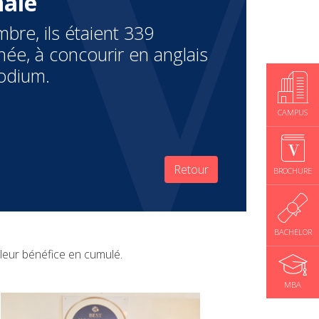
nale
re, ils étaient 339
née, à concourir en anglais
podium.
CAMPUS
Retour
BROCHURE
BACHELOR
lleur bénéfice en cumulé.
MBA