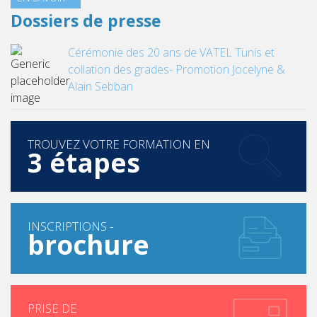
Dossiers de presse
Cérémonie des 20 ans de VATEL Tunis et
collation des grades- Promotion Jocelyne &
Alain Sebban
TROUVEZ VOTRE FORMATION EN
3 étapes
INSCRIPTIONS -
brochure
PRISE DE