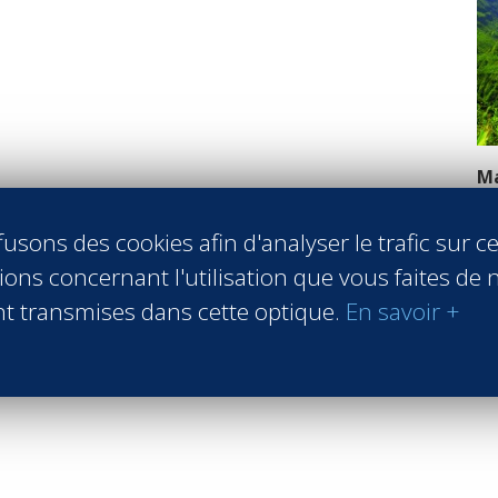
Ma
Va
En
usons des cookies afin d'analyser le trafic sur ce
En
ons concernant l'utilisation que vous faites de n
t transmises dans cette optique.
En savoir +
Retour 2e cycle - MBA