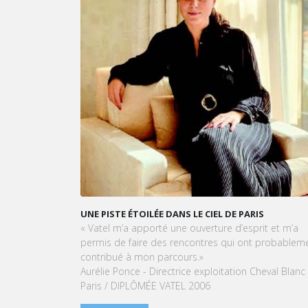
 DE PARIS
KARINE SEBBAN-BENZAZON EST NOMMÉE PRÉS
DU GROUPE VATEL
re d’esprit et m’a
Le groupe VATEL, spécialisé dans l’enseigneme
 qui ont probablement
Management de l’Hôtellerie et du Tourisme, a
la nomination de Karine Sebban-Benzazon au 
itation Cheval Blanc
de Présidente.