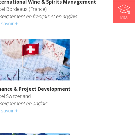
ternational Wine & Spirits Management
tel Bordeaux (France)
seignement en français et en anglais
MBA
 savoir +
nance & Project Development
tel Switzerland
seignement en anglais
 savoir +