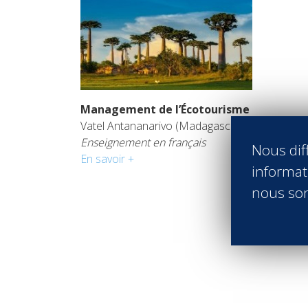
Management de l’Écotourisme
Vatel Antananarivo (Madagascar)
Enseignement en français
Nous diff
En savoir +
informati
nous son