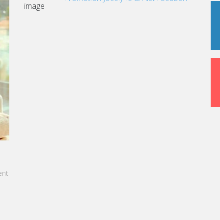
IDENTE
nt du
nnonce
poste