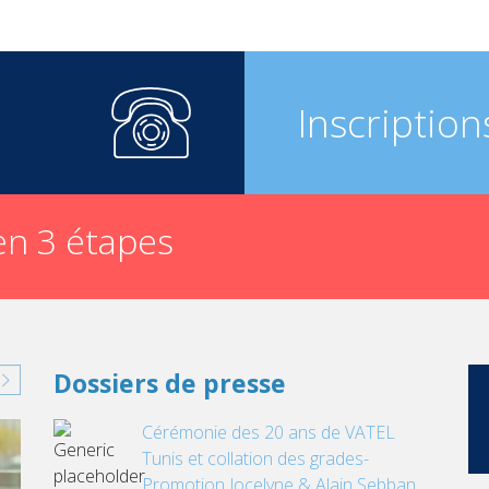
Inscription
n 3 étapes
Dossiers de presse
Cérémonie des 20 ans de VATEL
Tunis et collation des grades-
Promotion Jocelyne & Alain Sebban