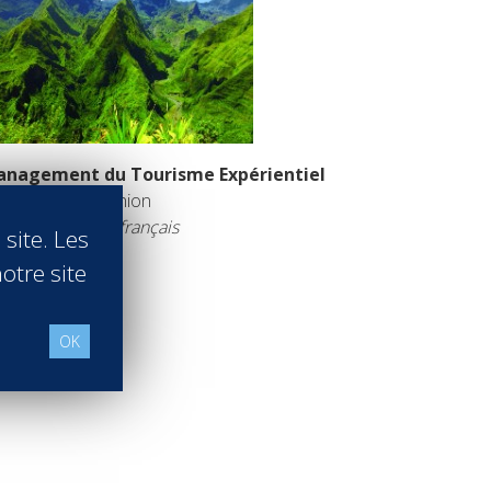
nagement du Tourisme Expérientiel
tel Île de la Réunion
seignement en français
 site. Les
 savoir +
otre site
OK