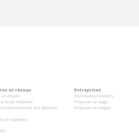
ères et réseau
Entreprises
 un emploi
Partenaires hôteliers
re école hôtelière
Proposer un stage
on professionnelle des diplômés
Proposer un emploi
es de Vatéliens
ign