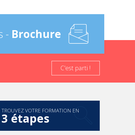
s -
Brochure
C'est parti !
TROUVEZ VOTRE FORMATION EN
3 étapes