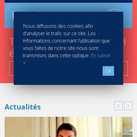
Brochure
Nous diffusons des cookies afin
d'analyser le trafic sur ce site. Les
Trouver mon campus en 3
informations concernant l'utilisation que
vous faites de notre site nous sont
étapes
transmises dans cette optique.
En savoir
+
C'est parti !
OK
Actualités