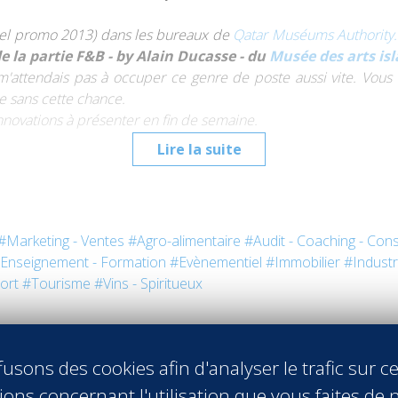
atel promo 2013) dans les bureaux de
Qatar Muséums Authority.
la partie F&B - by Alain Ducasse - du
Musée des arts is
 m'attendais pas à occuper ce genre de poste aussi vite. Vous
le sans cette chance.
 innovations à présenter en fin de semaine.
Lire la suite
zade nous raconte en détail dans sa Success Story quelques l
#Marketing - Ventes
#Agro-alimentaire
#Audit - Coaching - Cons
Enseignement - Formation
#Evènementiel
#Immobilier
#Industr
métiers de l’hôtellerie ?
ort
#Tourisme
#Vins - Spiritueux
nces, cultures, concepts d'hôtels et restaurants. En me rensei
aient une valeur sûre pour mon futur. Ce secteur est moins sensi
usons des cookies afin d'analyser le trafic sur ce
 serait une valeur ajoutée et je ne me suis pas trompée en ce 
ons concernant l'utilisation que vous faites de n