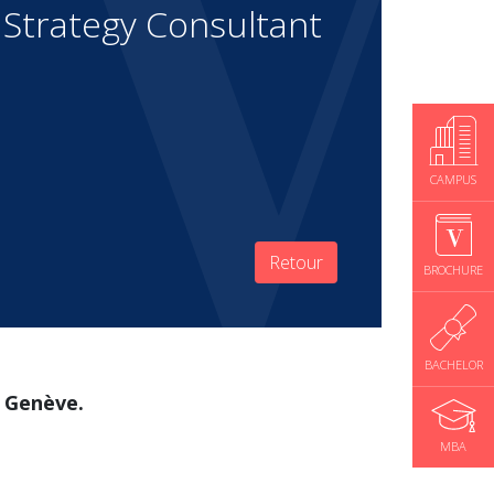
Strategy Consultant
CAMPUS
Retour
BROCHURE
BACHELOR
 Genève.
MBA