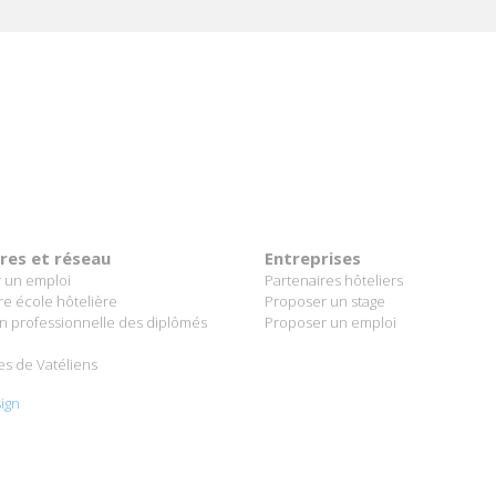
ères et réseau
Entreprises
 un emploi
Partenaires hôteliers
re école hôtelière
Proposer un stage
on professionnelle des diplômés
Proposer un emploi
es de Vatéliens
ign