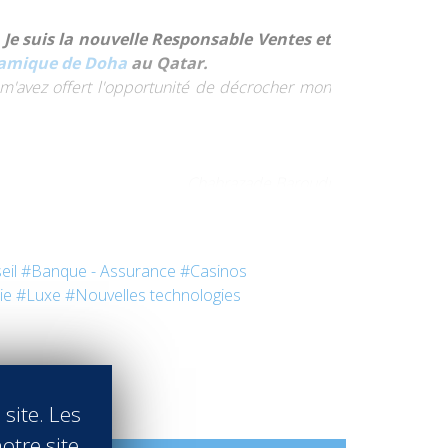
Je suis la nouvelle
Responsable Ventes et
lamique de Doha
au Qatar.
 m'avez offert l'opportunité de décrocher mon
Chahrazade Baroudi
ignes plus bas…
eil
#Banque - Assurance
#Casinos
ie
#Luxe
#Nouvelles technologies
gnant sur les industries à potentiel d'embauche
ble à la crise que d'autres.
 site. Les
qui concerne celle de Vatel.
otre site