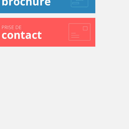
brochure
tretien était psychologiquement éprouvant. Loin
rdait plus d'importance à la force de caractère
oi aussi eu l'audace de défendre mes intérêts et
PRISE DE
contact
s m'ont placé à la tête des départements Ventes,
ventes, marketing et communication.