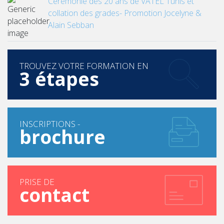
Cérémonie des 20 ans de VATEL Tunis et
collation des grades- Promotion Jocelyne &
Alain Sebban
TROUVEZ VOTRE FORMATION EN
3 étapes
INSCRIPTIONS -
brochure
PRISE DE
contact