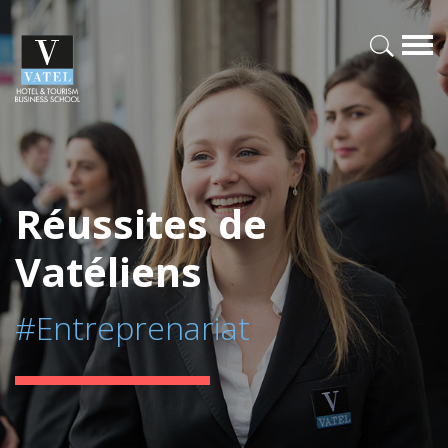
Réussites de
Vatéliens
#Entreprenariat