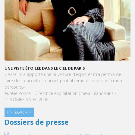
KARINE SEBBAN-BENZAZON EST NOMMÉE PRÉSIDEN
GROUPE VATEL
m’a permis de
Le groupe VATEL, spécialisé dans l’enseignement du
ntribué à mon
Management de l’Hôtellerie et du Tourisme, annonc
nomination de Karine Sebban-Benzazon au poste 
anc Paris /
Présidente.
EN SAVOIR +
Dossiers de presse