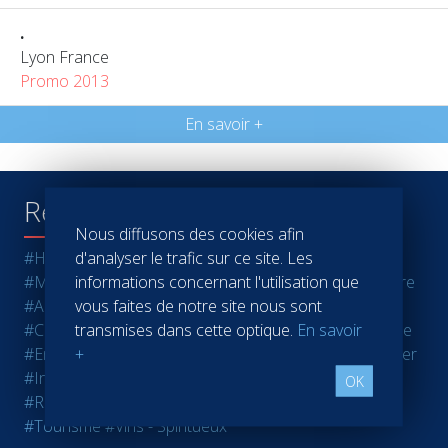
.
Lyon France
Promo 2013
En savoir +
Recherche par tags
Nous diffusons des cookies afin
d'analyser le trafic sur ce site. Les
#Hôtellerie
#Restauration
#Finance - Gestion
informations concernant l'utilisation que
#Marketing - Ventes
#Entreprenariat
#Agro-alimentaire
vous faites de notre site nous sont
#Audit - Coaching - Conseil
#Banque - Assurance
transmises dans cette optique.
En savoir
#Casinos
#Commerce
#Communication
#Écotourisme
+
#Enseignement - Formation
#Evènementiel
#Immobilier
#Industrie
#Luxe
#Nouvelles technologies
OK
#Ressources Humaines
#Santé
#Services
#Sport
#Tourisme
#Vins - Spiritueux