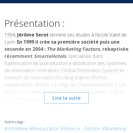
Présentation :
1994,
Jérôme Serot
termine ses études à l’école Vatel de
Lyon.
En 1999 il crée sa première société puis une
seconde en 2004 :
The Marketing Factors
, rebaptisée
récemment
SmarteHotels
,
spécialisée dans
l’optimisation de la production e-distribution des Systèmes
de réservation centralisés (Global Distribution System) et
moteurs de réservation (booking engine) d’hôtels
indépendants de luxe. Le siège de
SmarteHotels
est à San
Antonio au Texas et compte trois autres bureaux à New
Lire la suite
York, Minneapolis et en Espagne.
Interview :
Autres tags :
-
Quelle est votre fonction précise aujourd’hui, dans
#Hôtellerie
#Restauration
#Finance - Gestion
#Marketing -