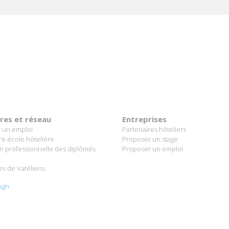
ères et réseau
Entreprises
 un emploi
Partenaires hôteliers
re école hôtelière
Proposer un stage
on professionnelle des diplômés
Proposer un emploi
es de Vatéliens
ign