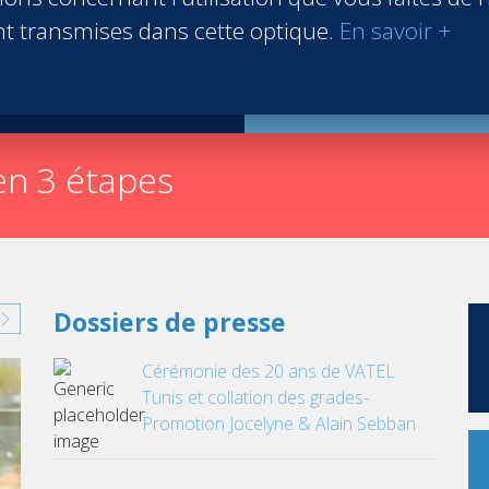
t transmises dans cette optique.
En savoir +
Inscription
n 3 étapes
Dossiers de presse
Cérémonie des 20 ans de VATEL
Tunis et collation des grades-
Promotion Jocelyne & Alain Sebban