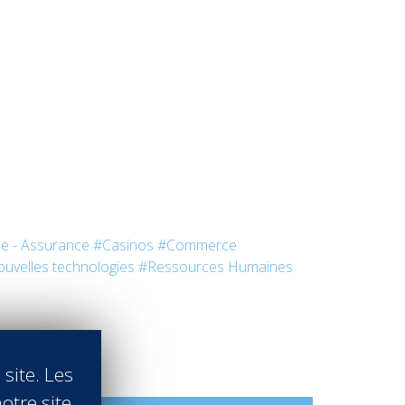
e - Assurance
#Casinos
#Commerce
uvelles technologies
#Ressources Humaines
 site. Les
otre site