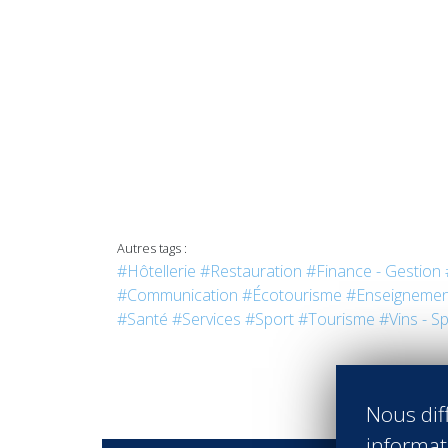
Autres tags :
#Hôtellerie
#Restauration
#Finance - Gestion
#Communication
#Écotourisme
#Enseignemen
#Santé
#Services
#Sport
#Tourisme
#Vins - Sp
Nous diff
informati