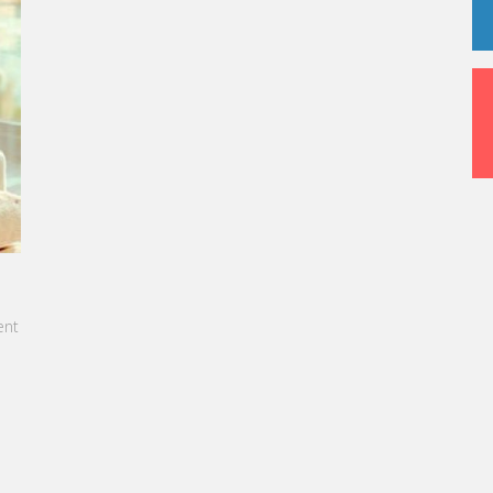
KARINE SEBBAN-BENZAZON EST NOMMÉE PRÉSIDENTE
DU GROUPE VATEL
Le groupe VATEL, spécialisé dans l’enseignement du
nt
Management de l’Hôtellerie et du Tourisme, annonce
la nomination de Karine Sebban-Benzazon au poste
de Présidente.
EN SAVOIR +