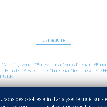
Lire la suite
#Marketing - Ventes
#Entreprenariat
#Agro-alimentaire
#Banqu
t - Formation
#Evènementiel
#Immobilier
#Industrie
#Luxe
#No
iritueux
usons des cookies afin d'analyser le trafic sur ce
ons concernant l'utilisation que vous faites de n