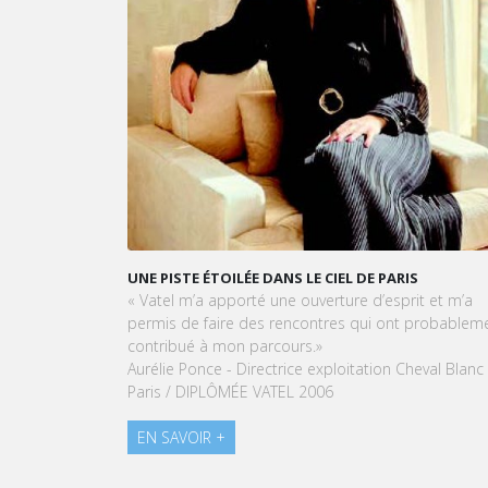
UNE PISTE ÉTOILÉE DANS LE CIEL DE PARIS
« Vatel m’a apporté une ouverture d’esprit et m’a
permis de faire des rencontres qui ont probableme
contribué à mon parcours.»
Aurélie Ponce - Directrice exploitation Cheval Blanc
Paris / DIPLÔMÉE VATEL 2006
EN SAVOIR +