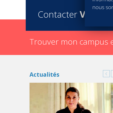
nous son
Contacter
Vatel
Trouver mon campus e
Actualités