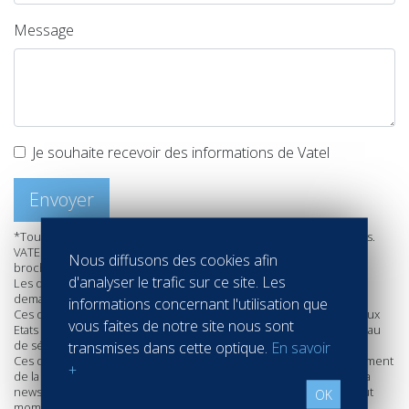
Message
Je souhaite recevoir des informations de Vatel
Envoyer
*Tous les champs marqués d'un astérisque rouge sont obligatoires.
VATEL recueille vos données afin de traiter votre demande de
Nous diffusons des cookies afin
brochure.
d'analyser le trafic sur ce site. Les
Les données requises sont nécessaires pour le suivi de votre
demande de brochure.
informations concernant l'utilisation que
Ces données sont hébergées au sein de l’Union Européenne et aux
vous faites de notre site nous sont
Etats Unis. Aussi des accords ont été pris en vue d'assurer un niveau
de sécurité adéquat.
transmises dans cette optique.
En savoir
Ces données sont conservées pour la durée nécessaire du traitement
+
de la demande ou à défaut un (1) an, sauf en cas d’abonnement à la
newsletter, et pour laquelle un désabonnement est possible à tout
OK
moment.